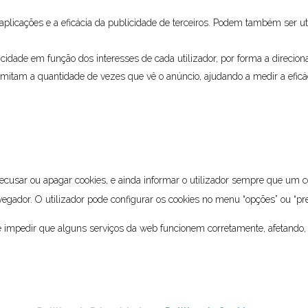
licações e a eficácia da publicidade de terceiros. Podem também ser ut
cidade em função dos interesses de cada utilizador, por forma a direcio
 limitam a quantidade de vezes que vê o anúncio, ajudando a medir a efic
 recusar ou apagar cookies, e ainda informar o utilizador sempre que um
vegador. O utilizador pode configurar os cookies no menu “opções” ou “pr
de impedir que alguns serviços da web funcionem corretamente, afetando, 