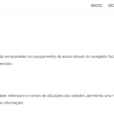
INICIO
DI
 são armazenadas nos equipamentos de acesso através do navegador (br
pessoais.
dade, interesse e o número de utilizações dos websites, permitindo uma n
as informações.