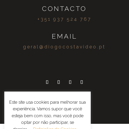
CONTACTO
+351 937 524 767
EMAIL
geral@diogocostavideo.pt
Este site usa cookies para melhorar sua
experiência. Vamos supor que você
esteja bem com isso, mas você pode
optar por não participar, se