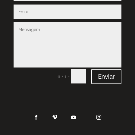
Enviar
=
6 + 1